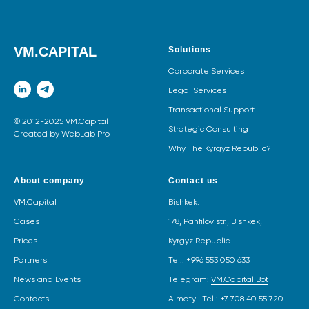
VM.CAPITAL
Solutions
Corporate Services
Legal Services
Transactional Support
© 2012-2025 VM.Capital
Strategic Consulting
Created by
WebLab Pro
Why The Kyrgyz Republic?
About company
Contact us
VM.Capital
Bishkek:
Cases
178, Panfilov str., Bishkek,
Prices
Kyrgyz Republic
Partners
Tel.:
+996 553 050 633
News and Events
Telegram:
VM.Capital Bot
Contacts
Almaty | Tel.:
+7 708 40 55 720