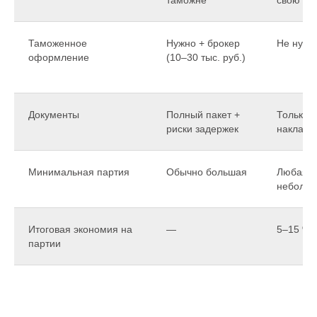
таможне
свою на
Таможенное
Нужно + брокер
Не нужн
оформление
(10–30 тыс. руб.)
Документы
Полный пакет +
Только д
риски задержек
накладн
Минимальная партия
Обычно большая
Любая, 
неболь
Итоговая экономия на
—
5–15 %
партии