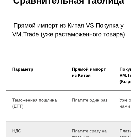
Сравнительная таблица
Прямой импорт из Китая VS Покупка у
VM.Trade (уже растаможенного товара)
Параметр
Прямой импорт
Покупка
из Китая
VM.Trad
(Кыргыз
Таможенная пошлина
Платите один раз
Уже опл
(ЕТТ)
нами
НДС
Платите сразу на
Платите